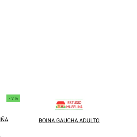
n
- 7 %