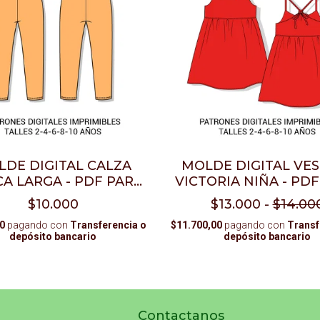
DE DIGITAL CALZA
MOLDE DIGITAL VE
CA LARGA - PDF PARA
VICTORIA NIÑA - PD
IMPRIMIR
IMPRIMIR + VID
$10.000
$13.000
-
$14.00
TUTORIAL
0
pagando con
Transferencia o
$11.700,00
pagando con
Transf
depósito bancario
depósito bancario
Contactanos