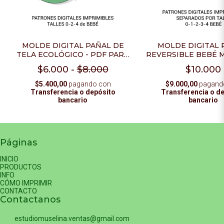
MOLDE DIGITAL PAÑAL DE
MOLDE DIGITAL 
TELA ECOLÓGICO - PDF PARA
REVERSIBLE BEBÉ 
IMPRIMIR CON GUÍA DE
INDUSTRIAL - PD
$6.000
-
$8.000
$10.000
COSTURA
IMPRIMIR
$5.400,00
pagando con
$9.000,00
pagand
Transferencia o depósito
Transferencia o d
bancario
bancario
Páginas
INICIO
PRODUCTOS
INFO
CÓMO IMPRIMIR
CONTACTO
Contactanos
estudiomuselina.ventas@gmail.com