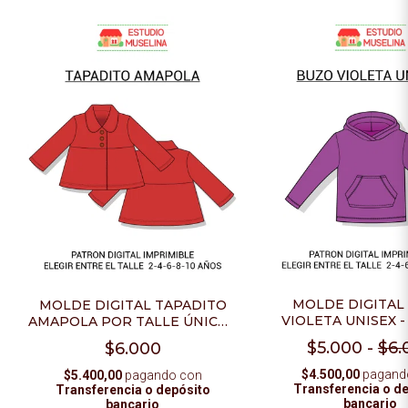
MOLDE DIGITAL
MOLDE DIGITAL TAPADITO
VIOLETA UNISEX -
AMAPOLA POR TALLE ÚNICO -
TALLE ÚNICO - P
PDF PARA IMPRIMIR
$5.000
-
$6.
$6.000
IMPRIMIR
$4.500,00
pagand
$5.400,00
pagando con
Transferencia o d
Transferencia o depósito
bancario
bancario