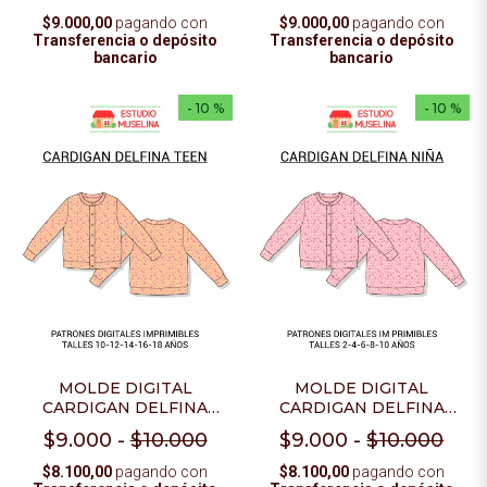
$9.000,00
pagando con
$9.000,00
pagando con
Transferencia o depósito
Transferencia o depósito
bancario
bancario
- 10 %
- 10 %
MOLDE DIGITAL
MOLDE DIGITAL
CARDIGAN DELFINA
CARDIGAN DELFINA
TEEN - PDF PARA
NIÑA - PDF PARA
$9.000
-
$10.000
$9.000
-
$10.000
IMPRIMIR
IMPRIMIR
$8.100,00
pagando con
$8.100,00
pagando con