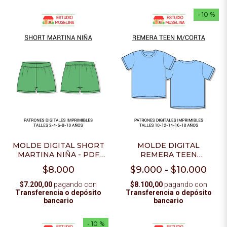
- 10 %
MOLDE DIGITAL SHORT
MOLDE DIGITAL
MARTINA NIÑA - PDF
REMERA TEEN
PARA IMPRIMIR
M/CORTA - PACK PARA
$8.000
$9.000
-
$10.000
IMPRIMIR EN PDF
$7.200,00
pagando con
$8.100,00
pagando con
Transferencia o depósito
Transferencia o depósito
bancario
bancario
- 10 %