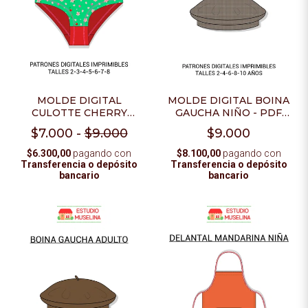
MOLDE DIGITAL
MOLDE DIGITAL BOINA
CULOTTE CHERRY
GAUCHA NIÑO - PDF
MUJER - PDF PARA
PARA IMPRIMIR
$7.000
-
$9.000
$9.000
IMPRIMIR + VIDEO
TUTORIAL
$6.300,00
pagando con
$8.100,00
pagando con
Transferencia o depósito
Transferencia o depósito
bancario
bancario