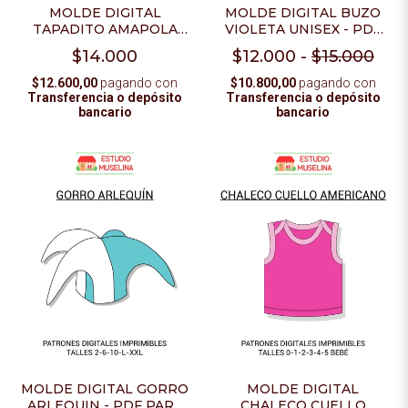
MOLDE DIGITAL BUZO
MOLDE DIGITAL
VIOLETA UNISEX - PDF
TAPADITO AMAPOLA
PARA IMPRIMIR
NIÑA - PDF PARA
$12.000
-
$15.000
$14.000
IMPRIMIR
$10.800,00
pagando con
$12.600,00
pagando con
Transferencia o depósito
Transferencia o depósito
bancario
bancario
MOLDE DIGITAL
MOLDE DIGITAL GORRO
CHALECO CUELLO
ARLEQUIN - PDF PARA