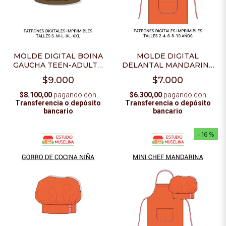
MOLDE DIGITAL BOINA
MOLDE DIGITAL
GAUCHA TEEN-ADULTO
DELANTAL MANDARINA
- PDF PARA IMPRIMIR
NIÑA - PDF PARA
$9.000
$7.000
IMPRIMIR
$8.100,00
pagando con
$6.300,00
pagando con
Transferencia o depósito
Transferencia o depósito
bancario
bancario
- 16 %