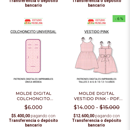
Transferencia o depósito
Transferencia o depósito
bancario
bancario
- 6 %
MOLDE DIGITAL
MOLDE DIGITAL
COLCHONCITO
VESTIDO PINK - PDF
UNIVERSAL PARA
PARA IMPRIMIR + VIDEO
$6.000
$14.000
-
$15.000
COCHECITO - PDF PARA
TUTORIAL
IMPRIMIR
$5.400,00
pagando con
$12.600,00
pagando con
Transferencia o depósito
Transferencia o depósito
bancario
bancario