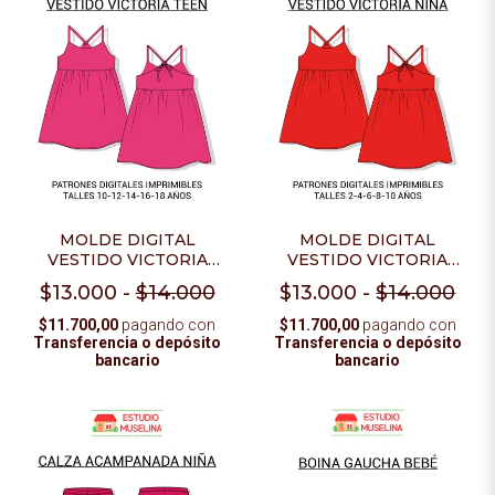
MOLDE DIGITAL
MOLDE DIGITAL
VESTIDO VICTORIA
VESTIDO VICTORIA
TEEN - PDF PARA
NIÑA - PDF PARA
$13.000
-
$14.000
$13.000
-
$14.000
IMPRIMIR + VIDEO
IMPRIMIR + VIDEO
TUTORIAL
TUTORIAL
$11.700,00
pagando con
$11.700,00
pagando con
Transferencia o depósito
Transferencia o depósito
bancario
bancario