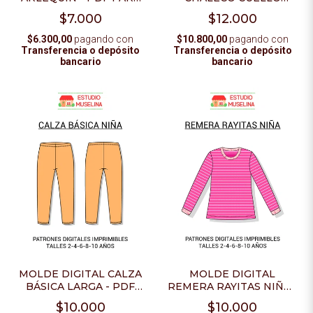
AMERICANO BEBÉ - PDF
IMPRIMIR
$12.000
$7.000
PARA IMPRIMIR
$10.800,00
pagando con
$6.300,00
pagando con
Transferencia o depósito
Transferencia o depósito
bancario
bancario
MOLDE DIGITAL CALZA
MOLDE DIGITAL
BÁSICA LARGA - PDF
REMERA RAYITAS NIÑA -
PARA IMPRIMIR
PDF PARA IMPRIMIR
$10.000
$10.000